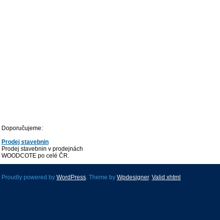
Doporučujeme:
Prodej stavebnin
Prodej stavebnin v prodejnách
WOODCOTE po celé ČR.
Proudly powered by
WordPress
. Theme by
Wpdesigner
.
Valid
xhtml