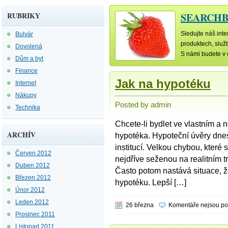
RUBRIKY
SEARCHB
Sledujte náš int
Bulvár
produktech, služ
Dovolená
S námi budete v
Dům a byt
Finance
Jak na hypotéku
Internet
Nákupy
Posted by admin
Technika
Chcete-li bydlet ve vlastním a
ARCHÍV
hypotéka. Hypoteční úvěry dne
institucí. Velkou chybou, které 
Červen 2012
nejdříve seženou na realitním 
Duben 2012
Často potom nastává situace, ž
Březen 2012
hypotéku. Lepší […]
Únor 2012
Leden 2012
26 března
Komentáře nejsou p
Prosinec 2011
Listopad 2011