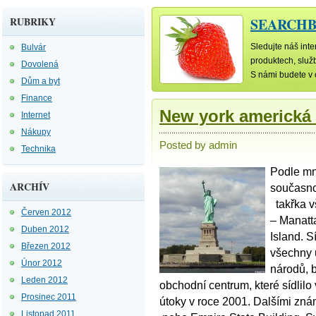
RUBRIKY
SEARCHB
Sledujte náš int
Bulvár
produktech, služ
Dovolená
S námi budete v
Dům a byt
Finance
New york americká
Internet
Nákupy
Posted by admin
Technika
Podle mn
ARCHÍV
současno
takřka vš
Červen 2012
– Manatt
Duben 2012
Island. S
Březen 2012
všechny 
Únor 2012
národů, 
Leden 2012
obchodní centrum, které sídlilo
Prosinec 2011
útoky v roce 2001. Dalšími zn
Listopad 2011