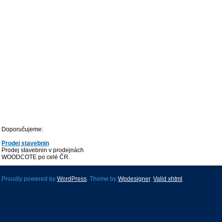
Doporučujeme:
Prodej stavebnin
Prodej stavebnin v prodejnách
WOODCOTE po celé ČR.
Proudly powered by
WordPress
. Theme by
Wpdesigner
.
Valid
xhtml