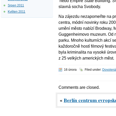
nebo Empire State Building. 
Srpen 2011
slavná socha Svobody.
Květen 2011
Na zájezdu nezapomeňte na pr
centra, módní novinky roku 2009
umění město nabízí Brodway, 
Guggenheimovo muzeum. Od met
parku. Mnoho kulturních akcí s
každoročně hostí filmový festiva
byla kriminalita na vysoké úro
z 25 velkých amerických měst.
16 února
Filed under:
Dovolená
Comments are closed.
«
Berlín centrum evropsk