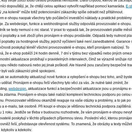
 kdy svoje zboží touto cestou prodávat nemůžete. Další chybou, kterou se začínajíc
íci dopouštějí, je, že chtějí celou aplikaci vytvořit například pomocí kamaráda.
E-s
 „na koleně“ může totiž potencionální zákazníky spíše odradit než přitáhnout.
m e-shopu naopak všechny tyto počáteční investiční náklady a praktické problémy
uje. Za webdesign, funkce a webhostingové služby odpovídá provozovatel e-shopu.
ík se tedy nemusí o nic starat. V praxi to vypadá tak, že provozovateli platíte měsí
í poplatky a své zboží přes pronájem e-shopu prodáváte. Odpadá tedy nutnost plat
 poplatky za hostingové služby, jejichž vyčíslení také není zanedbatelné. Garance s
čnosti poskytují téměř všichni provozovatelé e-shopu, kteří pronájem nabízejí. To
á, že e-shop poběží 24 hodin denně, 7 dní v týdnu bez výpadků nebo jiných omez
ostní aktualizace probíhají v pravidelných intervalech, čímž se výrazně snižuje riz
opu někdo nabourá nebo jej jinak poškodí. Ale hlavně jsou zaručeny bezpečné tr
y byli vaši zákazníci plně spokojeni.
tak se automaticky aktualizují nové funkce a vylepšení e-shopu bez toho, aniž byst
 udělat. Pronájem e-shopu řeší všechny tyto věci za vás. Je nutné také zmínit, že
ting,
webdesign
, aktualizace funkcí a bezpečnostní aktualizace jsou u pronájmu 
dla zdarma. Pronájem e-shopu také nabízí komplexní technickou podporu po celou
u. Provozovatel většinou okamžitě reaguje na vaše otázky a problémy, a to jak po
u a e-mailu, tak osobně. Při koupi e-shopu je většinou technická podpora zajištěn
 1 roku. Jestliže se třeba v budoucnu rozhodnete, že vám pronájem e-shopu nevy
vatelé poskytují v těchto případech příjemnou slevu. Poslední věcí, kterou pronáje
ovněž řeší, představuje otevřenost systému. To znamená, že obrázky a texty můžet
 kdykoliv a kdekoliv.