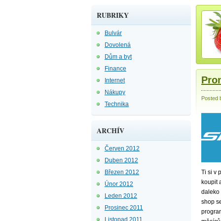
RUBRIKY
Bulvár
Dovolená
Dům a byt
Finance
Pro
Internet
Nákupy
Posted 
Technika
ARCHÍV
Červen 2012
Duben 2012
Březen 2012
Ti si v
koupit 
Únor 2012
daleko 
Leden 2012
shop se
Prosinec 2011
program
Listopad 2011