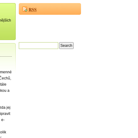
RSS
nějších
kamenné
 Čechů,
tále
skou a
zda jej
ipravit
 e-
olik