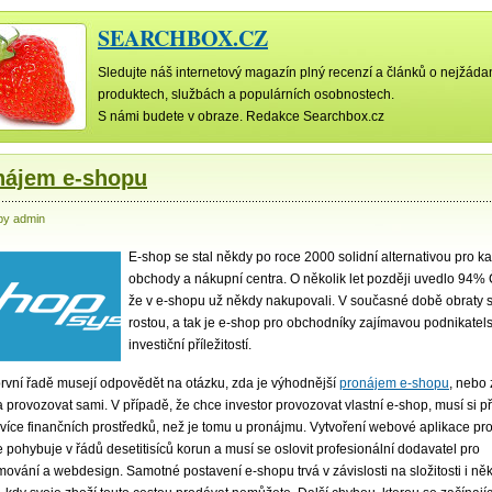
SEARCHBOX.CZ
Sledujte náš internetový magazín plný recenzí a článků o nejžáda
produktech, službách a populárních osobnostech.
S námi budete v obraze. Redakce Searchbox.cz
nájem e-shopu
by admin
E-shop se stal někdy po roce 2000 solidní alternativou pro 
obchody a nákupní centra. O několik let později uvedlo 94%
že v e-shopu už někdy nakupovali. V současné době obraty s
rostou, a tak je e-shop pro obchodníky zajímavou podnikatel
investiční příležitostí.
 první řadě musejí odpovědět na otázku, zda je výhodnější
pronájem e-shopu
, nebo 
a provozovat sami. V případě, že chce investor provozovat vlastní e-shop, musí si př
více finančních prostředků, než je tomu u pronájmu. Vytvoření webové aplikace pro
 pohybuje v řádů desetitisíců korun a musí se oslovit profesionální dodavatel pro
ování a webdesign. Samotné postavení e-shopu trvá v závislosti na složitosti i něk