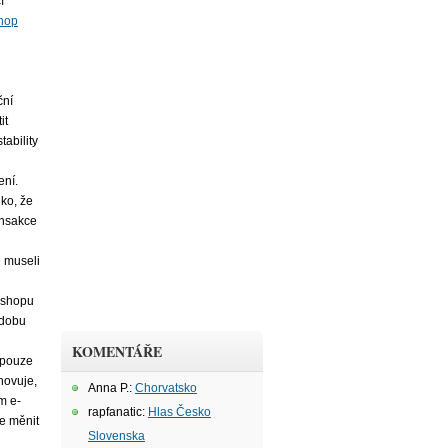
í
hop
ční
it
tability
ení.
iko, že
ansakce
e museli
e-shopu
 dobu
KOMENTÁŘE
á pouze
hovuje,
Anna P.
:
Chorvatsko
m e-
rapfanatic
:
Hlas Česko
e měnit
Slovenska