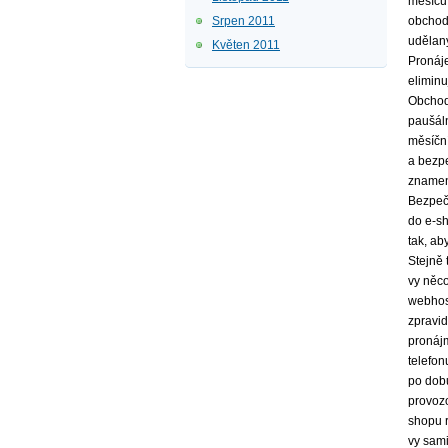
měsíců,
Srpen 2011
obchodn
udělaný
Květen 2011
Pronáje
elimin
Obchodn
paušáln
měsíční
a bezpe
znamen
Bezpečn
do e-sh
tak, ab
Stejně 
vy něco
webhos
zpravi
pronájm
telefon
po dobu
provozo
shopu r
vy sami