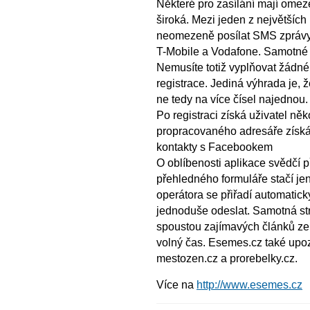
Některé pro zasílání mají omeze
široká. Mezi jeden z největších
neomezeně posílat SMS zprávy
T-Mobile a Vodafone. Samotné 
Nemusíte totiž vyplňovat žádné
registrace. Jediná výhrada je, ž
ne tedy na více čísel najednou.
Po registraci získá uživatel n
propracovaného adresáře získá 
kontakty s Facebookem
O oblíbenosti aplikace svědčí
přehledného formuláře stačí jen
operátora se přiřadí automatic
jednoduše odeslat. Samotná s
spoustou zajímavých článků ze s
volný čas. Esemes.cz také upo
mestozen.cz a prorebelky.cz.
Více na
http://www.esemes.cz