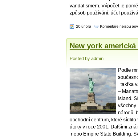
vandalismem. Výpočet je poměrn
způsob používání, účel používán
20 února
Komentáře nejsou po
New york americká
Posted by admin
Podle mn
současno
takřka vš
– Manatt
Island. S
všechny 
národů, 
obchodní centrum, které sídlilo
útoky v roce 2001. Dalšími zn
nebo Empire State Building. 