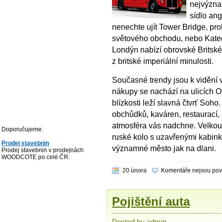
nejvýzna
sídlo an
nenechte ujít Tower Bridge, pro
světového obchodu, nebo Kated
Londýn nabízí obrovské Britsk
z britské imperiální minulosti.
Současné trendy jsou k vidění v
nákupy se nachází na ulicích Ox
blízkosti leží slavná čtvrť Soh
obchůdků, kaváren, restaurací,
atmosféra vás nadchne. Velkou a
Doporučujeme:
ruské kolo s uzavřenými kabink
Prodej stavebnin
významné město jak na dlani.
Prodej stavebnin v prodejnách
WOODCOTE po celé ČR.
20 února
Komentáře nejsou po
Pojištění auta
Posted by admin