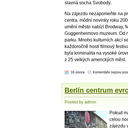
slavná socha Svobody.
Na zájezdu nezapomeňte na pr
centra, módní novinky roku 2009
umění město nabízí Brodway, 
Guggenheimovo muzeum. Od met
parku. Mnoho kulturních akcí s
každoročně hostí filmový festiva
byla kriminalita na vysoké úro
z 25 velkých amerických měst.
16 února
Komentáře nejsou po
Berlín centrum evr
Posted by admin
Pokud má
celou no
zájezdu 