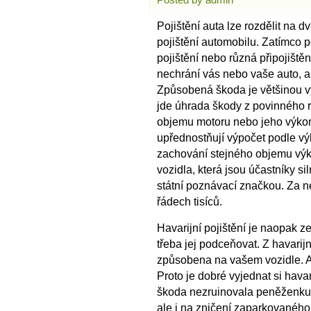
Pojištění auta lze rozdělit na d
pojištění automobilu. Zatímco 
pojištění nebo různá připojišt
nechrání vás nebo vaše auto, al
Způsobená škoda je většinou vyš
jde úhrada škody z povinného r
objemu motoru nebo jeho výkon
upřednostňují výpočet podle vý
zachování stejného objemu výk
vozidla, která jsou účastníky s
státní poznávací značkou. Za n
řádech tisíců.
Havarijní pojištění je naopak 
třeba jej podceňovat. Z havarijn
způsobena na vašem vozidle. A 
Proto je dobré vyjednat si hava
škoda nezruinovala peněženku.
ale i na zničení zaparkovaného