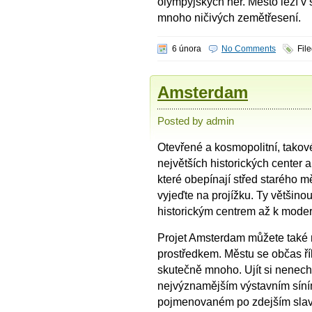
olympyjských her. Město leží v s
mnoho ničivých zemětřesení.
6 února
No Comments
Fil
Amsterdam
Posted by admin
Otevřené a kosmopolitní, takov
největších historických center a
které obepínají střed starého 
vyjeďte na projížku. Ty většino
historickým centrem až k mode
Projet Amsterdam můžete také n
prostředkem. Městu se občas ří
skutečně mnoho. Ujít si nenech
nejvýznamějším výstavním sín
pojmenovaném po zdejším slavné