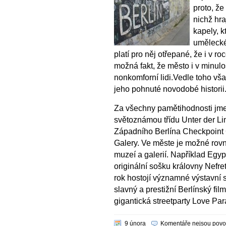
proto, že
nichž hra
kapely, 
umělecké
platí pro něj otřepané, že i v ro
možná fakt, že město i v minulos
nonkomforní lidi.Vedle toho vš
jeho pohnuté novodobé historii
Za všechny pamětihodnosti jm
světoznámou třídu Unter der L
Západního Berlína Checkpoint C
Galery. Ve měste je možné rovn
muzeí a galerií. Například Eg
originální sošku královny Nefret
rok hostojí významné výstavní 
slavný a prestižní Berlínský fil
gigantická streetparty Love Par
9 února
Komentáře nejsou povo