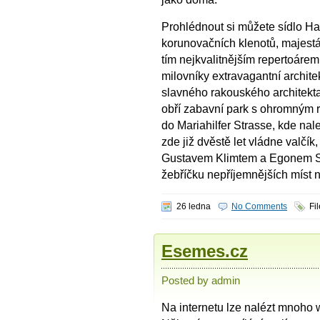
Prohlédnout si můžete sídlo Ha
korunovačních klenotů, majest
tím nejkvalitnějším repertoárem
milovníky extravagantní archite
slavného rakouského architekt
obří zabavní park s ohromným 
do Mariahilfer Strasse, kde n
zde již dvěstě let vládne valčí
Gustavem Klimtem a Egonem Sch
žebříčku nepříjemnějších míst 
26 ledna
No Comments
Fi
Esemes.cz
Posted by admin
Na internetu lze nalézt mnoho