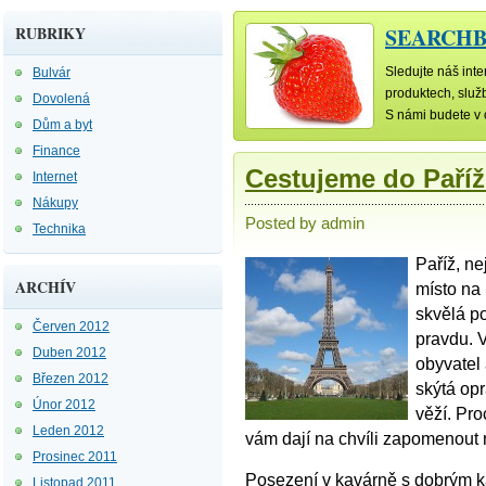
RUBRIKY
SEARCHB
Sledujte náš int
Bulvár
produktech, služ
Dovolená
S námi budete v
Dům a byt
Finance
Cestujeme do Paříž
Internet
Nákupy
Posted by admin
Technika
Paříž, ne
ARCHÍV
místo na 
skvělá p
Červen 2012
pravdu. V
Duben 2012
obyvatel
Březen 2012
skýtá opr
Únor 2012
věží. Pro
Leden 2012
vám dají na chvíli zapomenout n
Prosinec 2011
Posezení v kavárně s dobrým k
Listopad 2011