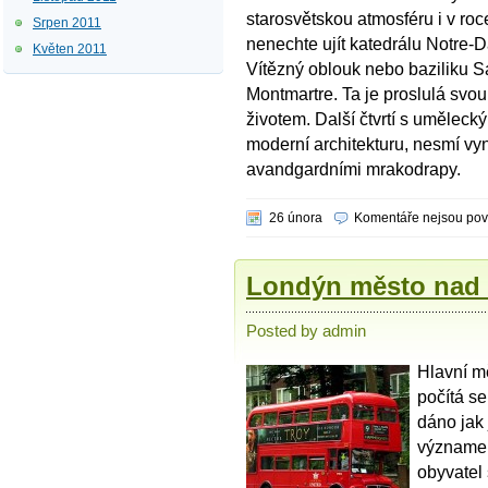
starosvětskou atmosféru i v ro
Srpen 2011
nenechte ujít katedrálu Notre-
Květen 2011
Vítězný oblouk nebo baziliku Sa
Montmartre. Ta je proslulá svo
životem. Další čtvrtí s umělec
moderní architekturu, nesmí vy
avandgardními mrakodrapy.
26 února
Komentáře nejsou po
Londýn město nad
Posted by admin
Hlavní mě
počítá s
dáno jak 
významem
obyvatel 