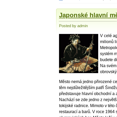
Japonské hlavní m
Posted by admin
V celé ag
milionů li
Metropole
systém me
budete di
Na svém 
obrovský
Město nemá jedno přirozené cen
těm nejdůležitějším patří Šindžu
představuje hlavní obchodní a a
Nachází se zde jedno z největš
tokijské radnice. Mimoto v této 
restaurací a barů. V roce 1964 s