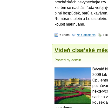
procházkách nevynechejte tzv. 
kterém se nachází řada veřejn
plné hospůdek, barů a kaváren,
Rembrandtplein a Leidseplein.
koupit marihuanu.
6 února
No Comments
Fil
Vídeň císařské měs
Posted by admin
Bývalé h
2009 tak 
Opulentn
poznávac
některýc
sachr a 
kousek a 
jako doma.