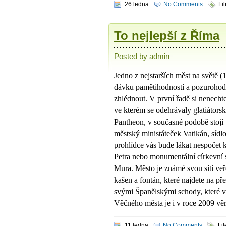
26 ledna
No Comments
Fi
To nejlepší z Říma
Posted by admin
Jedno z nejstarších měst na světě (1
dávku pamětihodností a pozurohodn
zhlédnout. V první řadě si nenechte
ve kterém se odehrávaly glatiátors
Pantheon, v současné podobě stojí u
městský ministáteček Vatikán, síd
prohlídce vás bude lákat nespočet
Petra nebo monumentální církevní st
Mura. Město je známé svou sítí ve
kašen a fontán, které najdete na p
svými Španělskými schody, které v
Věčného města je i v roce 2009 vě
11 ledna
No Comments
Fi